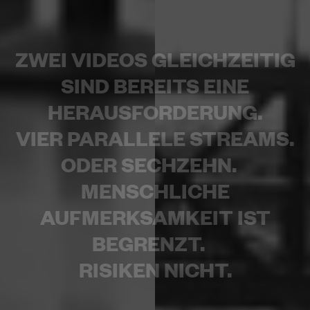
ZWEI VIDEOS GLEICHZEITIG
SIND BEREITS EINE
HERAUSFORDERUNG.
VIER PARALLELE STREAMS.
ODER SECHZEHN.
MENSCHLICHE
AUFMERKSAMKEIT IST
BEGRENZT.
RISIKEN NICHT.